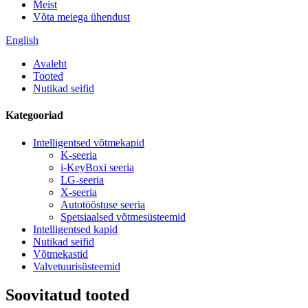
Meist
Võta meiega ühendust
English
Avaleht
Tooted
Nutikad seifid
Kategooriad
Intelligentsed võtmekapid
K-seeria
i-KeyBoxi seeria
LG-seeria
X-seeria
Autotööstuse seeria
Spetsiaalsed võtmesüsteemid
Intelligentsed kapid
Nutikad seifid
Võtmekastid
Valvetuurisüsteemid
Soovitatud tooted