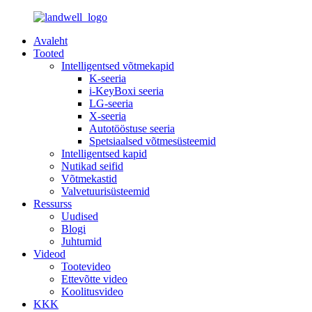
Avaleht
Tooted
Intelligentsed võtmekapid
K-seeria
i-KeyBoxi seeria
LG-seeria
X-seeria
Autotööstuse seeria
Spetsiaalsed võtmesüsteemid
Intelligentsed kapid
Nutikad seifid
Võtmekastid
Valvetuurisüsteemid
Ressurss
Uudised
Blogi
Juhtumid
Videod
Tootevideo
Ettevõtte video
Koolitusvideo
KKK