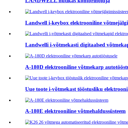
LANDWELL nutikas kontorihoidja
Landwell i-keybox elektrooniline võtmejälg
Landwelli i-võtmekasti digitaalsed võtmekap
A-180D elektrooniline võtmekarp autotööst
Uue toote i-võtmekast tööstusliku elektrooni
A-180E elektrooniline võtmehaldussüsteem