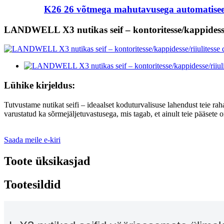
K26 26 võtmega mahutavusega automatiseeri
LANDWELL X3 nutikas seif – kontoritesse/kappidesse/ri
Lühike kirjeldus:
Tutvustame nutikat seifi – ideaalset koduturvalisuse lahendust teie raha
varustatud ka sõrmejäljetuvastusega, mis tagab, et ainult teie pääsete 
Saada meile e-kiri
Toote üksikasjad
Tootesildid