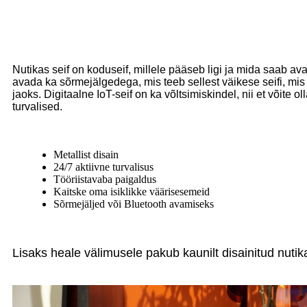
Nutikas seif on koduseif, millele pääseb ligi ja mida saab av
avada ka sõrmejälgedega, mis teeb sellest väikese seifi, mis 
jaoks. Digitaalne IoT-seif on ka võltsimiskindel, nii et võite oll
turvalised.
Metallist disain
24/7 aktiivne turvalisus
Tööriistavaba paigaldus
Kaitske oma isiklikke väärisesemeid
Sõrmejäljed või Bluetooth avamiseks
Lisaks heale välimusele pakub kaunilt disainitud nutikas