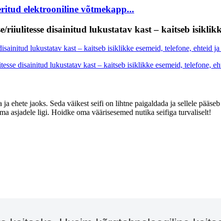
tud elektrooniline võtmekapp...
iulitesse disainitud lukustatav kast – kaitseb isiklikk
 ja ehete jaoks. Seda väikest seifi on lihtne paigaldada ja sellele pääse
oma asjadele ligi. Hoidke oma väärisesemed nutika seifiga turvaliselt!