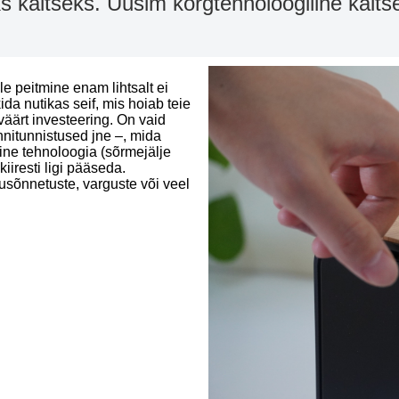
s kaitseks. Uusim kõrgtehnoloogiline kaits
le peitmine enam lihtsalt ei
ida nutikas seif, mis hoiab teie
väärt investeering. On vaid
nitunnistused jne –, mida
ine tehnoloogia (sõrmejälje
iiresti ligi pääseda.
dusõnnetuste, varguste või veel