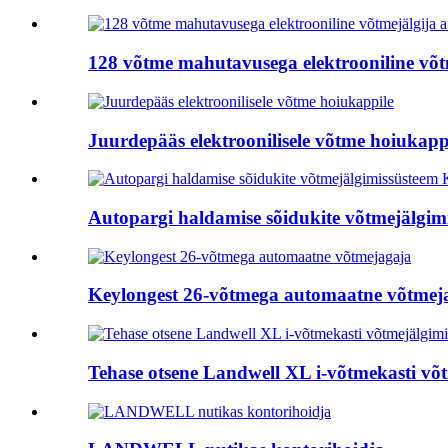
128 võtme mahutavusega elektrooniline võtm
Juurdepääs elektroonilisele võtme hoiukapp
Autopargi haldamise sõidukite võtmejälgimi
Keylongest 26-võtmega automaatne võtmej
Tehase otsene Landwell XL i-võtmekasti võt