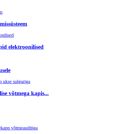
imissüsteem
id elektroonilised
usele
lise võtmega kapis...