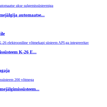
ejälgija automaatse...
ile
ssüsteem K-26 E...
agaja
mejälgimissüsteem...