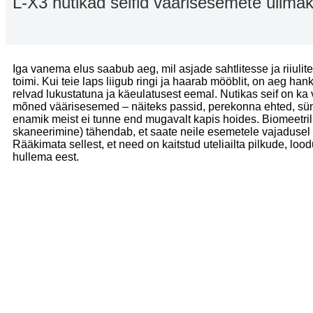
L-X3 nutikad seifid väärisesemete ülimak
Iga vanema elus saabub aeg, mil asjade sahtlitesse ja riiulite
toimi. Kui teie laps liigub ringi ja haarab mööblit, on aeg hank
relvad lukustatuna ja käeulatusest eemal. Nutikas seif on ka 
mõned väärisesemed – näiteks passid, perekonna ehted, sün
enamik meist ei tunne end mugavalt kapis hoides. Biomeetril
skaneerimine) tähendab, et saate neile esemetele vajadusel k
Rääkimata sellest, et need on kaitstud uteliailta pilkude, loo
hullema eest.