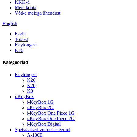
KKK-d
Meie kohta
Võtke meiega ühendust
English
Kodu
Tooted
Keylongest
K26
Kategooriad
Keylongest
K26
K20
K8
i-KeyBox
i-KeyBox 1G
i-KeyBox 2G
i-KeyBox One Piece 1G
i-KeyBox One Piece 2G
i-KeyBox Digital
Spetsiaalsed võtmesüsteemid
A-180E