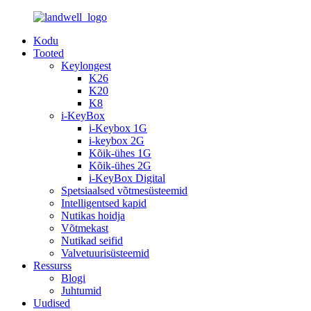
Kodu
Tooted
Keylongest
K26
K20
K8
i-KeyBox
i-Keybox 1G
i-keybox 2G
Kõik-ühes 1G
Kõik-ühes 2G
i-KeyBox Digital
Spetsiaalsed võtmesüsteemid
Intelligentsed kapid
Nutikas hoidja
Võtmekast
Nutikad seifid
Valvetuurisüsteemid
Ressurss
Blogi
Juhtumid
Uudised