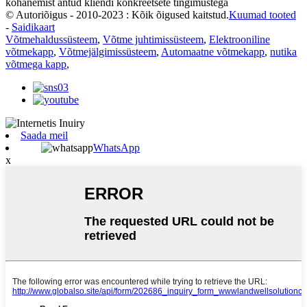
kohanemist antud kliendi konkreetsete tingimustega
© Autoriõigus - 2010-2023 : Kõik õigused kaitstud.
Kuumad tooted
-
Saidikaart
Võtmehaldussüsteem
,
Võtme juhtimissüsteem
,
Elektrooniline
võtmekapp
,
Võtmejälgimissüsteem
,
Automaatne võtmekapp
,
nutika
võtmega kapp
,
Saada meil
WhatsApp
x