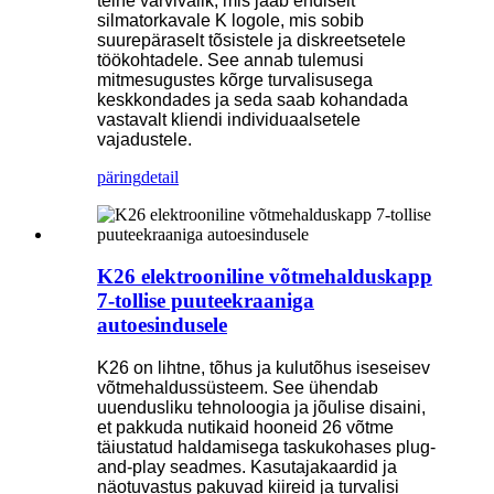
teine ​​värvivalik, mis jääb endiselt
silmatorkavale K logole, mis sobib
suurepäraselt tõsistele ja diskreetsetele
töökohtadele. See annab tulemusi
mitmesugustes kõrge turvalisusega
keskkondades ja seda saab kohandada
vastavalt kliendi individuaalsetele
vajadustele.
päring
detail
K26 elektrooniline võtmehalduskapp
7-tollise puuteekraaniga
autoesindusele
K26 on lihtne, tõhus ja kulutõhus iseseisev
võtmehaldussüsteem. See ühendab
uuendusliku tehnoloogia ja jõulise disaini,
et pakkuda nutikaid hooneid 26 võtme
täiustatud haldamisega taskukohases plug-
and-play seadmes. Kasutajakaardid ja
näotuvastus pakuvad kiireid ja turvalisi