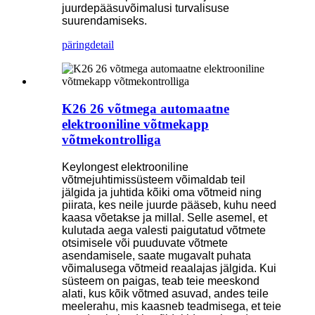
juurdepääsuvõimalusi turvalisuse
suurendamiseks.
päring
detail
K26 26 võtmega automaatne
elektrooniline võtmekapp
võtmekontrolliga
Keylongest elektrooniline
võtmejuhtimissüsteem võimaldab teil
jälgida ja juhtida kõiki oma võtmeid ning
piirata, kes neile juurde pääseb, kuhu need
kaasa võetakse ja millal. Selle asemel, et
kulutada aega valesti paigutatud võtmete
otsimisele või puuduvate võtmete
asendamisele, saate mugavalt puhata
võimalusega võtmeid reaalajas jälgida. Kui
süsteem on paigas, teab teie meeskond
alati, kus kõik võtmed asuvad, andes teile
meelerahu, mis kaasneb teadmisega, et teie