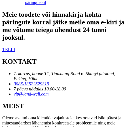
päring
detail
Meie toodete või hinnakirja kohta
päringute korral jätke meile oma e-kiri ja
me võtame teiega ühendust 24 tunni
jooksul.
TELLI
KONTAKT
7. korrus, hoone T1, Tianxiang Road 6, Shunyi piirkond,
Peking, Hiina
0086-13522529319
7 päeva nädalas 10.00-18.00
vip@land-well.com
MEIST
Oleme avatud oma klientide vajadustele, kes ootavad isikupärast ja
mittestandardset lähenemist konkreetsele probleemile ning meie