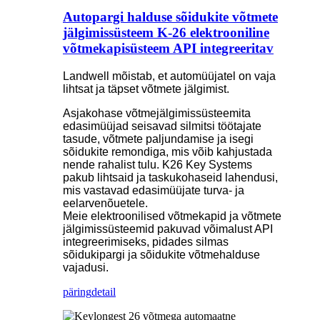
Autopargi halduse sõidukite võtmete
jälgimissüsteem K-26 elektrooniline
võtmekapisüsteem API integreeritav
Landwell mõistab, et automüüjatel on vaja
lihtsat ja täpset võtmete jälgimist.
Asjakohase võtmejälgimissüsteemita
edasimüüjad seisavad silmitsi töötajate
tasude, võtmete paljundamise ja isegi
sõidukite remondiga, mis võib kahjustada
nende rahalist tulu. K26 Key Systems
pakub lihtsaid ja taskukohaseid lahendusi,
mis vastavad edasimüüjate turva- ja
eelarvenõuetele.
Meie elektroonilised võtmekapid ja võtmete
jälgimissüsteemid pakuvad võimalust API
integreerimiseks, pidades silmas
sõidukipargi ja sõidukite võtmehalduse
vajadusi.
päring
detail