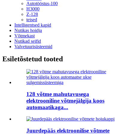
Autotööstus-100
H3000
Z-128
teised
Intelligentsed kapid
Nutikas hoidja
Võtmekast
Nutikad seifid
Valvetuurisüsteemid
Esiletõstetud tooted
128 võtme mahutavusega
elektrooniline võtmejälgija koos
automaatikaga...
Juurdepääs elektroonilise võtmete