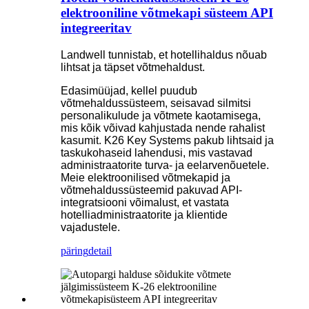
elektrooniline võtmekapi süsteem API
integreeritav
Landwell tunnistab, et hotellihaldus nõuab
lihtsat ja täpset võtmehaldust.
Edasimüüjad, kellel puudub
võtmehaldussüsteem, seisavad silmitsi
personalikulude ja võtmete kaotamisega,
mis kõik võivad kahjustada nende rahalist
kasumit. K26 Key Systems pakub lihtsaid ja
taskukohaseid lahendusi, mis vastavad
administraatorite turva- ja eelarvenõuetele.
Meie elektroonilised võtmekapid ja
võtmehaldussüsteemid pakuvad API-
integratsiooni võimalust, et vastata
hotelliadministraatorite ja klientide
vajadustele.
päring
detail