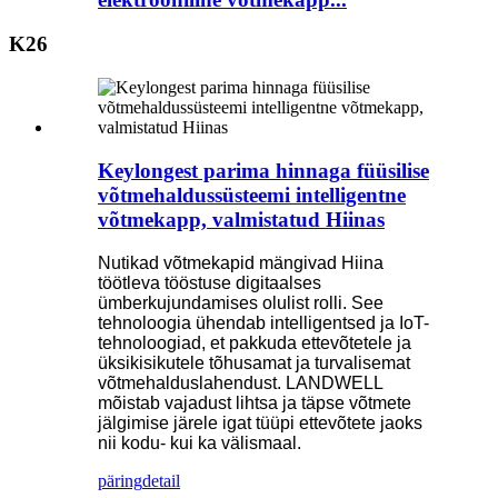
K26
Keylongest parima hinnaga füüsilise
võtmehaldussüsteemi intelligentne
võtmekapp, valmistatud Hiinas
Nutikad võtmekapid mängivad Hiina
töötleva tööstuse digitaalses
ümberkujundamises olulist rolli. See
tehnoloogia ühendab intelligentsed ja IoT-
tehnoloogiad, et pakkuda ettevõtetele ja
üksikisikutele tõhusamat ja turvalisemat
võtmehalduslahendust. LANDWELL
mõistab vajadust lihtsa ja täpse võtmete
jälgimise järele igat tüüpi ettevõtete jaoks
nii kodu- kui ka välismaal.
päring
detail