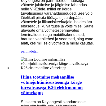
Keylongest on parim iseteenindusega
võtmete juhtimise ja jälgimise lahendus
neile VKEdele, millel on kõrge
turvalisusega varahaldusnõuded. See võib
täielikult piirata töötajate juurdepääsu
võtmetele ja liikumiskeeluajale, hoides ära
ebaseadusliku varguse ja võltsimise. Saate
ülevaate oma võtmetest erinevates
terminalides, nagu mobiilirakendused,
brauseri veebilehed ja seadmed, ning teate
alati, kes milliseid võtmeid ja millal kasutas.
päring
detail
Hiina tootmine mehaanilise
võtmejuhtimissüsteemiga kõrge
turvalisusega K26 elektrooniline
võtmekapp
Süsteem on Keylongesti standardtoote