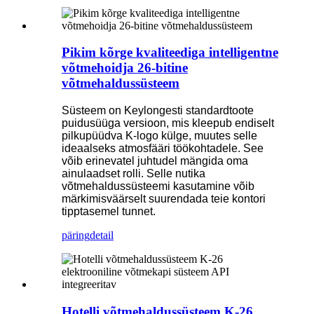
Pikim kõrge kvaliteediga intelligentne
võtmehoidja 26-bitine
võtmehaldussüsteem
Süsteem on Keylongesti standardtoote
puidusüüga versioon, mis kleepub endiselt
pilkupüüdva K-logo külge, muutes selle
ideaalseks atmosfääri töökohtadele. See
võib erinevatel juhtudel mängida oma
ainulaadset rolli. Selle nutika
võtmehaldussüsteemi kasutamine võib
märkimisväärselt suurendada teie kontori
tipptasemel tunnet.
päring
detail
Hotelli võtmehaldussüsteem K-26