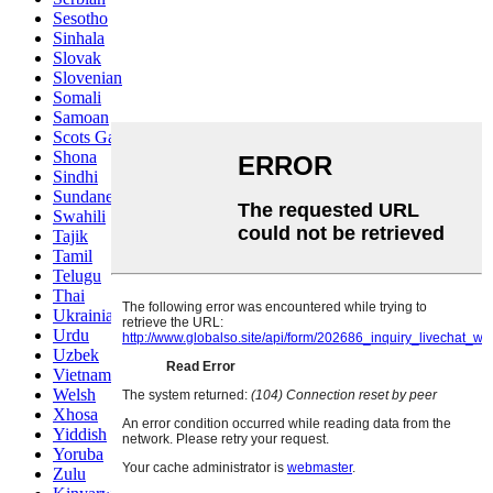
Sesotho
Sinhala
Slovak
Slovenian
Somali
Samoan
Scots Gaelic
Shona
Sindhi
Sundanese
Swahili
Tajik
Tamil
Telugu
Thai
Ukrainian
Urdu
Uzbek
Vietnamese
Welsh
Xhosa
Yiddish
Yoruba
Zulu