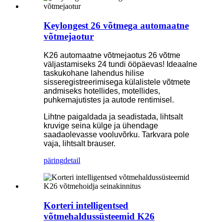
Keylongest 26 võtmega automaatne
võtmejaotur
K26 automaatne võtmejaotus 26 võtme
väljastamiseks 24 tundi ööpäevas! Ideaalne
taskukohane lahendus hilise
sisseregistreerimisega külalistele võtmete
andmiseks hotellides, motellides,
puhkemajutistes ja autode rentimisel.
Lihtne paigaldada ja seadistada, lihtsalt
kruvige seina külge ja ühendage
saadaolevasse vooluvõrku. Tarkvara pole
vaja, lihtsalt brauser.
päring
detail
Korteri intelligentsed
võtmehaldussüsteemid K26