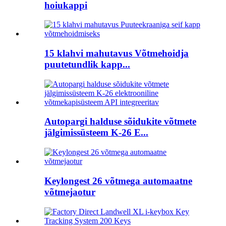
hoiukappi
15 klahvi mahutavus Võtmehoidja
puutetundlik kapp...
Autopargi halduse sõidukite võtmete
jälgimissüsteem K-26 E...
Keylongest 26 võtmega automaatne
võtmejaotur