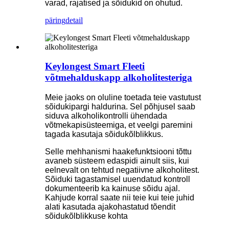
varad, rajatised ja sõidukid on ohutud.
päring
detail
Keylongest Smart Fleeti
võtmehalduskapp alkoholitesteriga
Meie jaoks on oluline toetada teie vastutust
sõidukipargi haldurina. Sel põhjusel saab
siduva alkoholikontrolli ühendada
võtmekapisüsteemiga, et veelgi paremini
tagada kasutaja sõidukõlblikkus.
Selle mehhanismi haakefunktsiooni tõttu
avaneb süsteem edaspidi ainult siis, kui
eelnevalt on tehtud negatiivne alkoholitest.
Sõiduki tagastamisel uuendatud kontroll
dokumenteerib ka kainuse sõidu ajal.
Kahjude korral saate nii teie kui teie juhid
alati kasutada ajakohastatud tõendit
sõidukõlblikkuse kohta