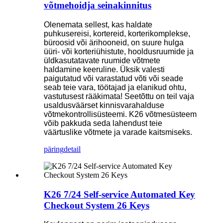
võtmehoidja seinakinnitus
Olenemata sellest, kas haldate
puhkusereisi, kortereid, korterikomplekse,
büroosid või ärihooneid, on suure hulga
üüri- või korteriühistute, hooldusruumide ja
üldkasutatavate ruumide võtmete
haldamine keeruline. Üksik valesti
paigutatud või varastatud võti või seade
seab teie vara, töötajad ja elanikud ohtu,
vastutusest rääkimata! Seetõttu on teil vaja
usaldusväärset kinnisvarahalduse
võtmekontrollisüsteemi. K26 võtmesüsteem
võib pakkuda seda lahendust teie
väärtuslike võtmete ja varade kaitsmiseks.
päring
detail
K26 7/24 Self-service Automated Key
Checkout System 26 Keys