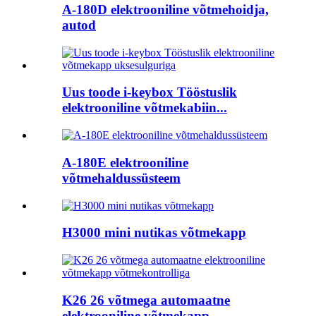
A-180D elektrooniline võtmehoidja,
autod
Uus toode i-keybox Tööstuslik
elektrooniline võtmekabiin...
A-180E elektrooniline
võtmehaldussüsteem
H3000 mini nutikas võtmekapp
K26 26 võtmega automaatne
elektrooniline võtmekapp...