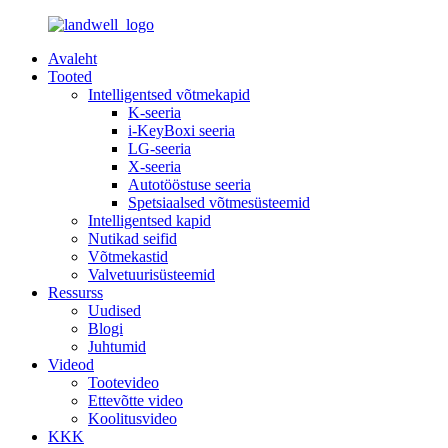
Avaleht
Tooted
Intelligentsed võtmekapid
K-seeria
i-KeyBoxi seeria
LG-seeria
X-seeria
Autotööstuse seeria
Spetsiaalsed võtmesüsteemid
Intelligentsed kapid
Nutikad seifid
Võtmekastid
Valvetuurisüsteemid
Ressurss
Uudised
Blogi
Juhtumid
Videod
Tootevideo
Ettevõtte video
Koolitusvideo
KKK