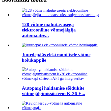
128 võtme mahutavusega
elektrooniline võtmejälgija
automaatse...
Juurdepääs elektroonilisele võtme
hoiukappile
Autopargi haldamise sõidukite
võtmejälgimissüsteem K-26 E...