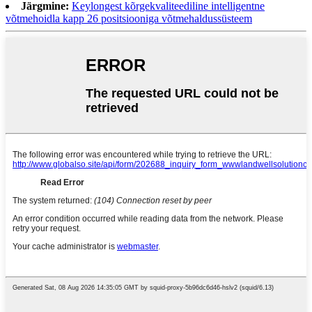
Järgmine:
Keylongest kõrgekvaliteediline intelligentne
võtmehoidla kapp 26 positsiooniga võtmehaldussüsteem