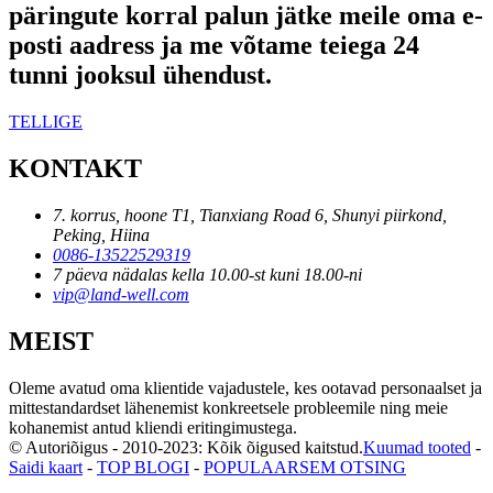
päringute korral palun jätke meile oma e-
posti aadress ja me võtame teiega 24
tunni jooksul ühendust.
TELLIGE
KONTAKT
7. korrus, hoone T1, Tianxiang Road 6, Shunyi piirkond,
Peking, Hiina
0086-13522529319
7 päeva nädalas kella 10.00-st kuni 18.00-ni
vip@land-well.com
MEIST
Oleme avatud oma klientide vajadustele, kes ootavad personaalset ja
mittestandardset lähenemist konkreetsele probleemile ning meie
kohanemist antud kliendi eritingimustega.
© Autoriõigus - 2010-2023: Kõik õigused kaitstud.
Kuumad tooted
-
Saidi kaart
-
TOP BLOGI
-
POPULAARSEM OTSING