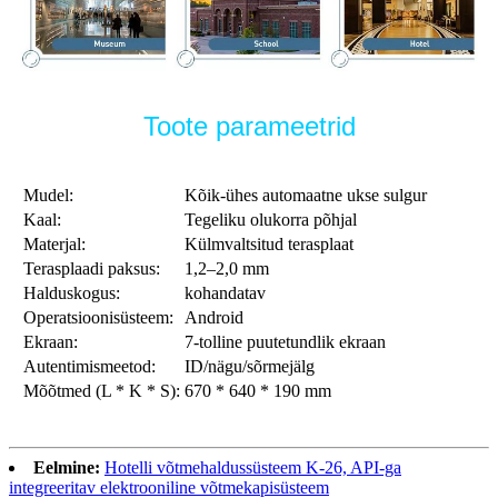
Toote parameetrid
Mudel:
Kõik-ühes automaatne ukse sulgur
Kaal:
Tegeliku olukorra põhjal
Materjal:
Külmvaltsitud terasplaat
Terasplaadi paksus:
1,2–2,0 mm
Halduskogus:
kohandatav
Operatsioonisüsteem:
Android
Ekraan:
7-tolline puutetundlik ekraan
Autentimismeetod:
ID/nägu/sõrmejälg
Mõõtmed (L * K * S):
670 * 640 * 190 mm
Eelmine:
Hotelli võtmehaldussüsteem K-26, API-ga
integreeritav elektrooniline võtmekapisüsteem