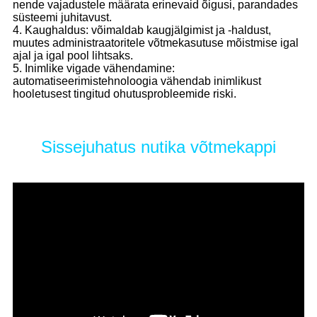
nende vajadustele määrata erinevaid õigusi, parandades
süsteemi juhitavust.
4. Kaughaldus: võimaldab kaugjälgimist ja -haldust,
muutes administraatoritele võtmekasutuse mõistmise igal
ajal ja igal pool lihtsaks.
5. Inimlike vigade vähendamine:
automatiseerimistehnoloogia vähendab inimlikust
hooletusest tingitud ohutusprobleemide riski.
Sissejuhatus nutika võtmekappi