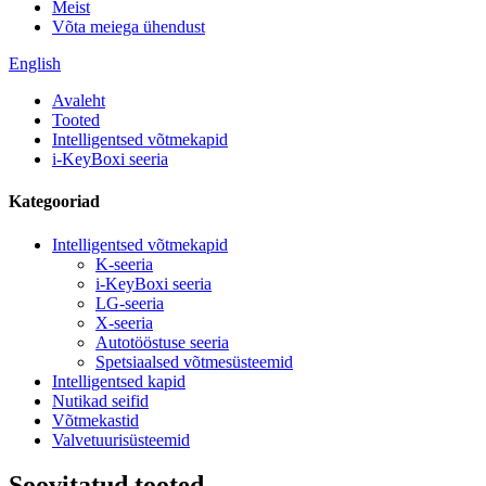
Meist
Võta meiega ühendust
English
Avaleht
Tooted
Intelligentsed võtmekapid
i-KeyBoxi seeria
Kategooriad
Intelligentsed võtmekapid
K-seeria
i-KeyBoxi seeria
LG-seeria
X-seeria
Autotööstuse seeria
Spetsiaalsed võtmesüsteemid
Intelligentsed kapid
Nutikad seifid
Võtmekastid
Valvetuurisüsteemid
Soovitatud tooted