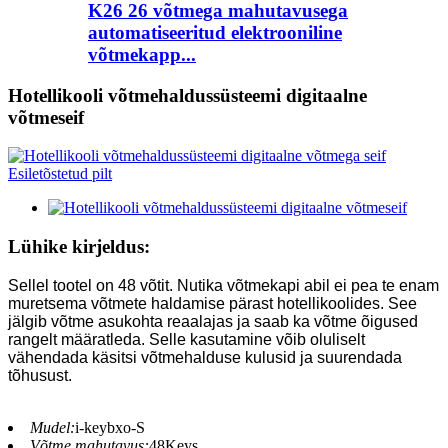
K26 26 võtmega mahutavusega
automatiseeritud elektrooniline
võtmekapp...
Hotellikooli võtmehaldussüsteemi digitaalne
võtmeseif
Lühike kirjeldus:
Sellel tootel on 48 võtit. Nutika võtmekapi abil ei pea te enam
muretsema võtmete haldamise pärast hotellikoolides. See
jälgib võtme asukohta reaalajas ja saab ka võtme õigused
rangelt määratleda. Selle kasutamine võib oluliselt
vähendada käsitsi võtmehalduse kulusid ja suurendada
tõhusust.
Mudel:
i-keybxo-S
Võtme mahutavus:
48Keys