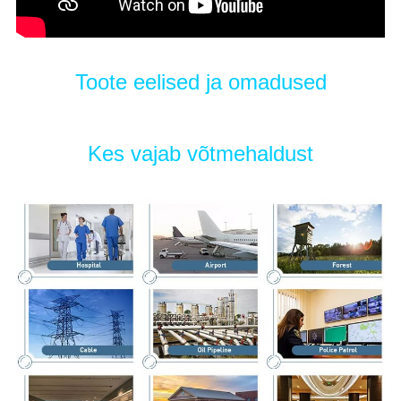
Toote eelised ja omadused
Kes vajab võtmehaldust