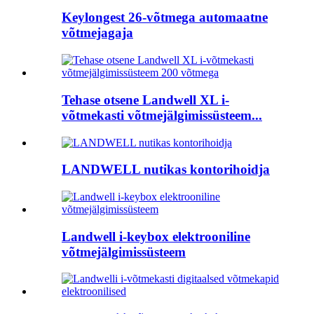
Keylongest 26-võtmega automaatne
võtmejagaja
Tehase otsene Landwell XL i-
võtmekasti võtmejälgimissüsteem...
LANDWELL nutikas kontorihoidja
Landwell i-keybox elektrooniline
võtmejälgimissüsteem