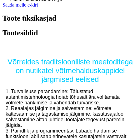
Saada meile e-kiri
Toote üksikasjad
Tootesildid
Võrreldes traditsiooniliste meetoditega
on nutikatel võtmehalduskappidel
järgmised eelised
1. Turvalisuse parandamine: Täiustatud
autentimistehnoloogia hoiab tõhusalt ära volitamata
võtmete hankimise ja vähendab turvariske.
2. Reaalajas jälgimine ja salvestamine: võtmete
kättesaamise ja tagastamise jälgimine, kasutusajaloo
salvestamine aitab juhtidel töötajate tegevust paremini
jälgida.
3. Paindlik ja programmeeritav: Lubade haldamise
funktsiooni abil saab erinevatele kasutajatele vastavalt