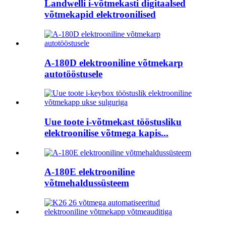
Landwelli i-võtmekasti digitaalsed
võtmekapid elektroonilised
A-180D elektrooniline võtmekarp
autotööstusele
Uue toote i-võtmekast tööstusliku
elektroonilise võtmega kapis...
A-180E elektrooniline
võtmehaldussüsteem